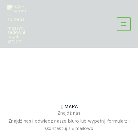
Przejdź
do
treści
Skontaktuj się
Skontaktuj się z nami już dzisiaj aby poznać więcej
szczegółów
MAPA
Znajdź nas
Znajdź nas i odwiedź nasze biuro lub wypełnij formularz i
skontaktuj się mailowo