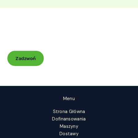
Gotowy do zmian w gospodarstwie?
Zadzwoń i zacznijmy działać już dziś
Zadzwoń
Menu
Strona Główna
Dofinansowania
Maszyny
Dostawy