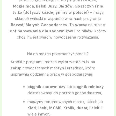
powiatu grójeckiego – w tym gmin
Grójec,
Mogielnica, Belsk Duży, Błędów, Goszczyn i nie
tylko (dotyczy każdej gminy w polsce!)
– mogą
składać wnioski o wsparcie w ramach programu
Rozwój Małych Gospodarstw
. To szansa na realne
dofinansowania dla sadowników i rolników
, którzy
chcą inwestować w nowoczesne rozwiązania.
Na co można przeznaczyć środki?
Środki z programu można wykorzystać m.in. na
zakup nowoczesnych maszyn i urządzeń, które
usprawnią codzienną pracę w gospodarstwie:
ciągnik sadowniczy
lub
ciągnik rolniczy
dostosowany do potrzeb gospodarstwa,
maszyny renomowanych marek, takich jak
Kioti, Iseki, MCMS, Królik, Husar, lisicki
i
wiele innych,