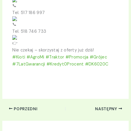
Tel. 517 186 997
Tel. 518 746 733
Nie czekaj – skorzystaj z oferty już dziś!
#Kioti
#AgroMi
#Traktor
#Promocja
#Grójec
#7LatGwarancji
#Kredyt0Procent
#DK6020C
POPRZEDNI
NASTĘPNY