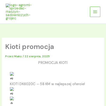
Przejdź
do
treści
Kioti promocja
Przez
Maks
/
22 sierpnia, 2025
PROMOCJA KIOTI
KIOTI DK6020C – 58 KM w najlepszej ofercie!